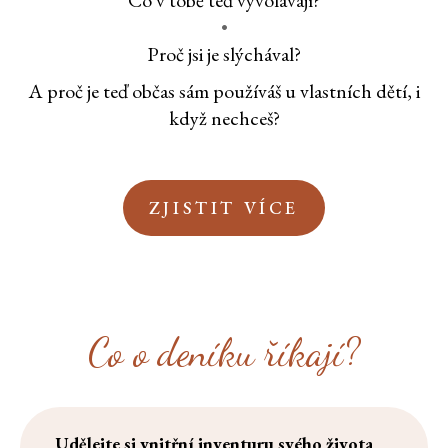
Co v tobě teď vyvolávají?
Proč jsi je slýchával?
A proč je teď občas sám používáš u vlastních dětí, i
když nechceš?
ZJISTIT VÍCE
Co o deníku říkají?
Udělejte si vnitřní inventuru svého života