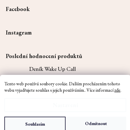
Facebook
Instagram
Poslední hodnocení produktů
Deník Wake Up Call
Kája
|
Hodnocení produktu je 5 z 5 hvězdiček.
Tento web používá soubory cookie. Dalším procházením tohoto
Krásný deník. Doporučuji a děkuji
webu vyjadřujete souhlas s jejich používáním.. Více informací
zde
.
Vytvořil Shoptet
Nastavení
Copyright 2026
Wake Up Call
. Všechna práva vyhrazena.
Upravit nastavení
cookies
Odmítnout
Souhlasím