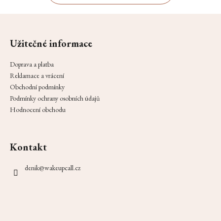
Z
á
Užitečné informace
p
a
Doprava a platba
t
Reklamace a vrácení
í
Obchodní podmínky
Podmínky ochrany osobních údajů
Hodnocení obchodu
Kontakt
denik
@
wakeupcall.cz