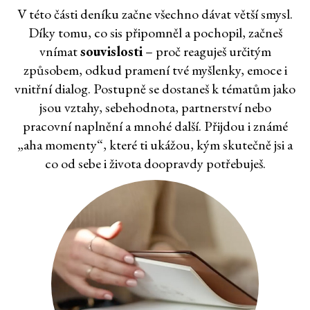
V této části deníku začne všechno dávat větší smysl.
Díky tomu, co sis připomněl a pochopil, začneš
vnímat
souvislosti
– proč reaguješ určitým
způsobem, odkud pramení tvé myšlenky, emoce i
vnitřní dialog. Postupně se dostaneš k tématům jako
jsou vztahy, sebehodnota, partnerství nebo
pracovní naplnění a mnohé další. Přijdou i známé
„aha momenty“, které ti ukážou, kým skutečně jsi a
co od sebe i života doopravdy potřebuješ.